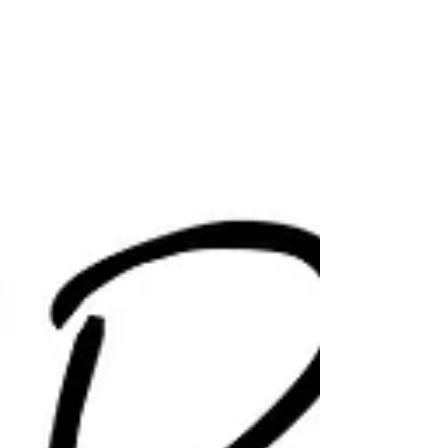
importante che puo' dare al Consorzio del
Mirtillo....